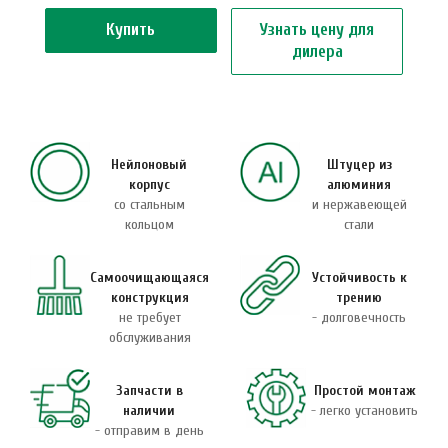
Купить
Узнать цену для
дилера
Нейлоновый
Штуцер из
корпус
алюминия
со стальным
и нержавеющей
кольцом
стали
Самоочищающаяся
Устойчивость к
конструкция
трению
не требует
- долговечность
обслуживания
Запчасти в
Простой монтаж
наличии
- легко установить
- отправим в день