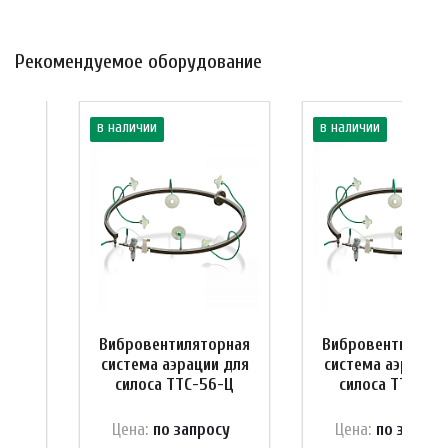
Рекомендуемое оборудование
в наличии
в наличии
рная
Вибровентиляторная
Вибровентилятор
 для
система аэрации для
система аэрации
-Ц
силоса ТТС-56-Ц
силоса ТТС-35
у
Цена:
по зап
р
осу
Цена:
по зап
р
ос