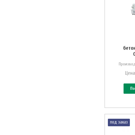
бето
Производ
Цена
По
под заказ