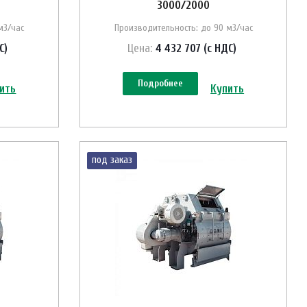
3000/2000
м3/час
Производительность: до 90 м3/час
С)
Цена:
4 432 707 (с НДС)
Подробнее
ить
Купить
под заказ