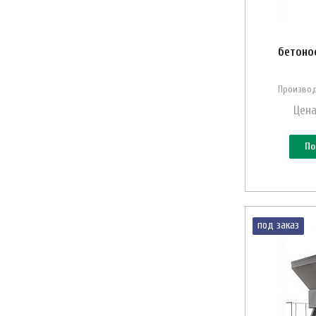
бетоно
Производ
Цена
По
под заказ