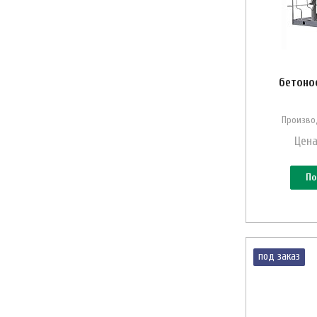
бетоно
Произво
Цена
По
под заказ