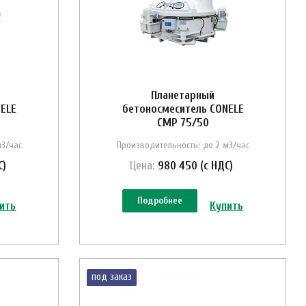
Планетарный
ELE
бетоносмеситель CONELE
CMP 75/50
м3/час
Производительность: до 2 м3/час
С)
Цена:
980 450 (с НДС)
Подробнее
ить
Купить
под заказ