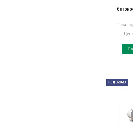
бетоно
Производ
Цена
По
под заказ