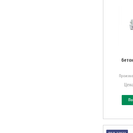
бето
Произво
Цена
По