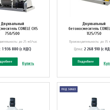
Двухвальный
Двухвальный
смеситель CONELE CHS
бетоносмеситель CONEL
750/500
1125/750
дительность: до 25 м3/час
Производительность: до 35 
:
1 936 880 (с НДС)
Цена:
2 268 910 (с НД
дробнее
Подробнее
Купить
Куп
под заказ