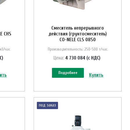
Смеситель непрерывного
E CHS
действия (грунтосмеситель)
CO-NELE CLS 0850
м3/час
Производительность: 250-500 т/час
С)
Цена:
4 730 084 (с НДС)
Подробнее
ить
Купить
под заказ