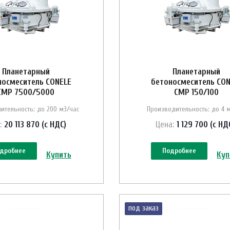
Планетарный
Планетарный
носмеситель CONELE
бетоносмеситель CON
CMP 7500/5000
CMP 150/100
ительность: до 200 м3/час
Производительность: до 4 
:
20 113 870 (с НДС)
Цена:
1 129 700 (с НД
дробнее
Подробнее
Купить
Куп
под заказ