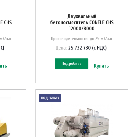
Двухвальный
E CHS
бетоносмеситель CONELE CHS
12000/8000
 м3/час
Производительность: до 25 м3/час
ДС)
Цена:
25 732 730 (с НДС)
Подробнее
ить
Купить
под заказ