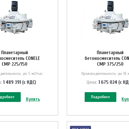
Планетарный
Планетарный
носмеситель CONELE
бетоносмеситель CON
CMP 225/150
CMP 375/250
дительность: до 5 м3/час
Производительность: до 10 
:
1 489 391 (с НДС)
Цена:
1 675 024 (с НД
дробнее
Подробнее
Купить
Куп