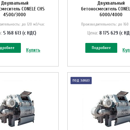
Двухвальный
Двухвальный
смеситель CONELE CHS
бетоносмеситель CONEL
4500/3000
6000/4000
ительность: до 120 м3/час
Производительность: до 160
:
5 168 613 (с НДС)
Цена:
8 175 629 (с НД
дробнее
Подробнее
Купить
Куп
под заказ