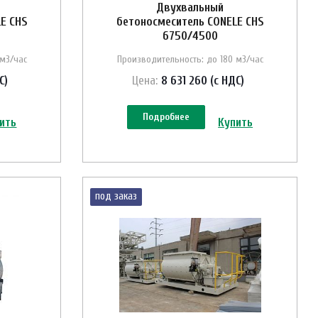
Двухвальный
E CHS
бетоносмеситель CONELE CHS
6750/4500
 м3/час
Производительность: до 180 м3/час
С)
Цена:
8 631 260 (с НДС)
Подробнее
ить
Купить
под заказ