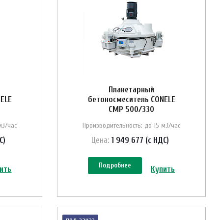
Планетарный
ELE
бетоносмеситель CONELE
CMP 500/330
м3/час
Производительность: до 15 м3/час
С)
Цена:
1 949 677 (с НДС)
Подробнее
ить
Купить