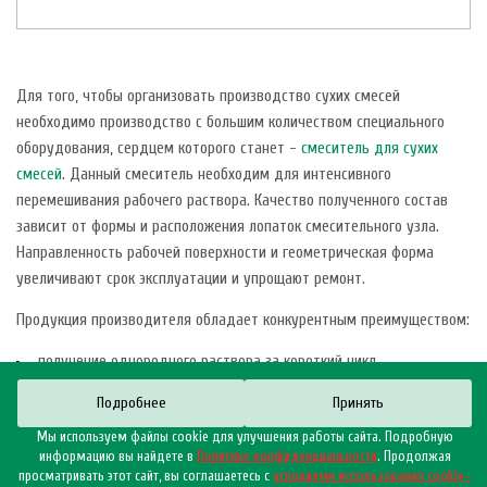
Для того, чтобы организовать производство сухих смесей
необходимо производство с большим количеством специального
оборудования, сердцем которого станет -
смеситель для сухих
смесей
. Данный смеситель необходим для интенсивного
перемешивания рабочего раствора. Качество полученного состав
зависит от формы и расположения лопаток смесительного узла.
Направленность рабочей поверхности и геометрическая форма
увеличивают срок эксплуатации и упрощают ремонт.
Продукция производителя обладает конкурентным преимуществом:
получение однородного раствора за короткий цикл
перемешивания;
Подробнее
Принять
хороший доступ к узлам агрегата при обслуживании и ремонте;
Мы используем файлы cookie для улучшения работы сайта. Подробную
удобная и быстрая выгрузка готовой смеси;
информацию вы найдете в
Политике конфиденциальности
. Продолжая
просматривать этот сайт, вы соглашаетесь с
условиями использования cookie–