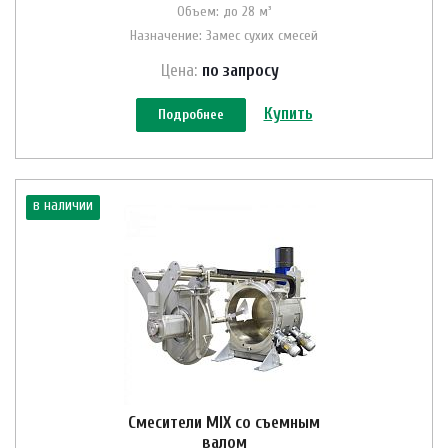
Объем: до 28 м³
Назначение: Замес сухих смесей
Цена:
по зап
р
осу
Купить
Подробнее
в наличии
Смесители MIX со съемным
валом